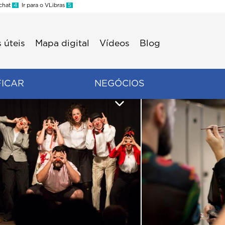
 chat
4
Ir para o VLibras
5
 úteis
Mapa digital
Vídeos
Blog
FICAR
NEGÓCIOS