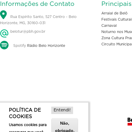
Informações de Contato
Principai
Arraial de Belô
Rua Espírito Santo, 527 Centro - Belo
Festivais Culturai
Horizonte, MG, 30160-031
Carnaval
belotur@pbh.gov.br
Noturno nos Mus
Zona Cultura Pra
Circuito Municipa
Spotify
Rádio Belo Horizonte
POLÍTICA DE
Entendi!
COOKIES
Não,
Usamos cookies para
obrigado.