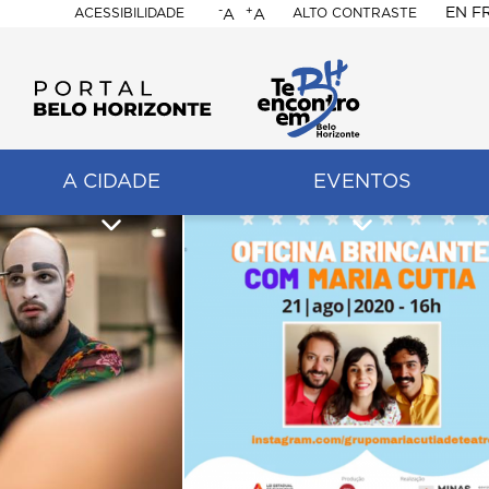
-
+
EN
F
ACESSIBILIDADE
ALTO CONTRASTE
A
A
PORTAL
BELO
HORIZONTE
A CIDADE
EVENTOS
ação
pal