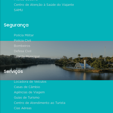
Centro de Atenção à Saúde do Viajante
SAMU
Segurança
Polícia Militar
Polícia Civil
Bombeiros
Defesa Civil
Guarda Municipal
Serviços
Locadora de Veículos
Casas de Câmbio
Agências de Viagem
Guias de Turismo
Centro de Atendimento ao Turista
Cias Aéreas