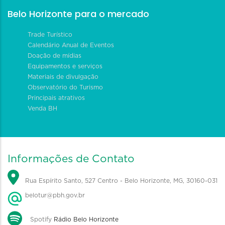
Belo Horizonte para o mercado
Trade Turístico
Calendário Anual de Eventos
Doação de mídias
Equipamentos e serviços
Materiais de divulgação
Observatório do Turismo
Principais atrativos
Venda BH
Informações de Contato
Rua Espírito Santo, 527 Centro - Belo Horizonte, MG, 30160-031
belotur@pbh.gov.br
Spotify
Rádio Belo Horizonte