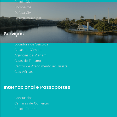
Polícia Civil
Bombeiros
Defesa Civil
Guarda Municipal
Serviços
Locadora de Veículos
Casas de Câmbio
Agências de Viagem
Guias de Turismo
Centro de Atendimento ao Turista
Cias Aéreas
Internacional e Passaportes
Consulados
Câmaras de Comércio
Polícia Federal