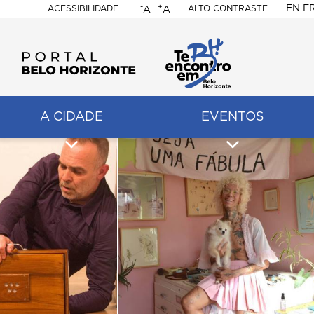
-
+
EN
F
ACESSIBILIDADE
ALTO CONTRASTE
A
A
PORTAL
BELO
HORIZONTE
A CIDADE
EVENTOS
ação
pal