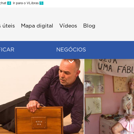
 chat
4
Ir para o VLibras
5
 úteis
Mapa digital
Vídeos
Blog
FICAR
NEGÓCIOS