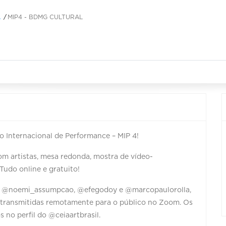
A
MIP4 - BDMG CULTURAL
o Internacional de Performance – MIP 4!
om artistas, mesa redonda, mostra de vídeo-
udo online e gratuito!
de @noemi_assumpcao, @efegodoy e @marcopaulorolla,
 e transmitidas remotamente para o público no Zoom. Os
s no perfil do @ceiaartbrasil.