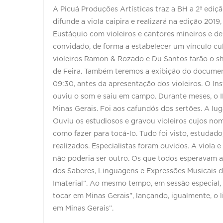
A Picuá Produções Artísticas traz a BH a 2ª ediçã
difunde a viola caipira e realizará na edição 201
Eustáquio com violeiros e cantores mineiros e de
convidado, de forma a estabelecer um vínculo cult
violeiros Ramon & Rozado e Du Santos farão o s
de Feira. Também teremos a exibição do document
09:30, antes da apresentação dos violeiros. O Ins
ouviu o som e saiu em campo. Durante meses, o 
Minas Gerais. Foi aos cafundós dos sertões. A lu
Ouviu os estudiosos e gravou violeiros cujos no
como fazer para tocá-lo. Tudo foi visto, estudad
realizados. Especialistas foram ouvidos. A viola 
não poderia ser outro. Os que todos esperavam aco
dos Saberes, Linguagens e Expressões Musicais d
Imaterial”. Ao mesmo tempo, em sessão especial, 
tocar em Minas Gerais”, lançando, igualmente, o l
em Minas Gerais”.