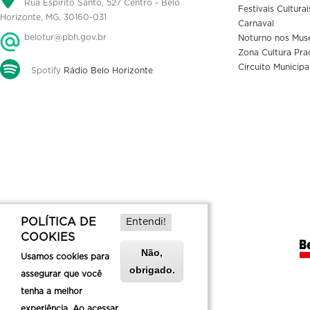
Rua Espírito Santo, 527 Centro - Belo
Festivais Culturai
Horizonte, MG, 30160-031
Carnaval
belotur@pbh.gov.br
Noturno nos Mus
Zona Cultura Pra
Circuito Municipa
Spotify
Rádio Belo Horizonte
POLÍTICA DE
Entendi!
COOKIES
Não,
Usamos cookies para
obrigado.
assegurar que você
tenha a melhor
experiência. Ao acessar