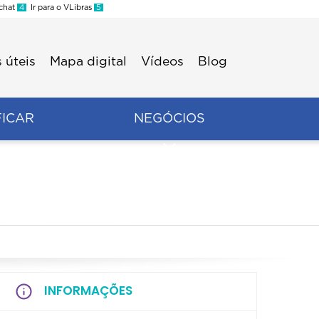
 chat
4
Ir para o VLibras
5
 úteis
Mapa digital
Vídeos
Blog
FICAR
NEGÓCIOS
INFORMAÇÕES