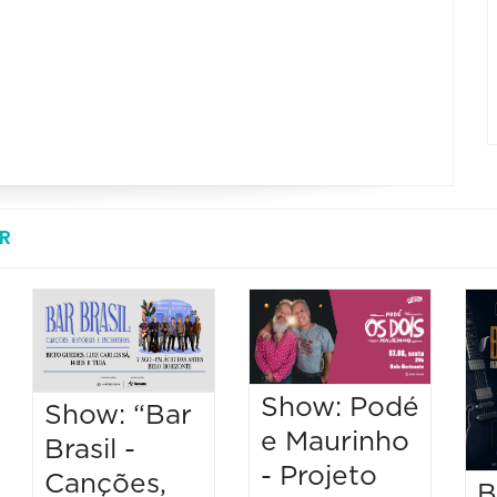
R
Show: Podé
Show: “Bar
e Maurinho
Brasil -
- Projeto
Canções,
B