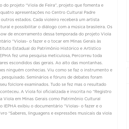
o do projeto “Viola de Feira”, projeto que fomenta e
9, quatro apresentações no Centro Cultural Padre
 outros estados. Cada violeiro receberá um artista
ural e possibilitar o diálogo com a música brasileira. Os
how de encerramento dessa temporada do projeto Viola
ário “Violas- o fazer e o tocar em Minas Gerais às
tituto Estadual do Patrimônio Histórico e Artístico
IEPHA fez uma pesquisa meticulosa, Percorreu toda
gares escondidos das gerais. Ao alto das montanhas.
mes ninguém conhecias. Viu como se faz o instrumento e
o, pesquisado. Seminários e fóruns de debates foram
e seu folclore examinados. Tudo se fez mas o resultado
nteceu. A Viola foi oficializada e inscrita no “Registro
a Viola em Minas Gerais como Patrimônio Cultural
o IEPHA exibiu o documentário “Violas- o fazer e o
ivro “Saberes, linguagens e expressões musicais da viola