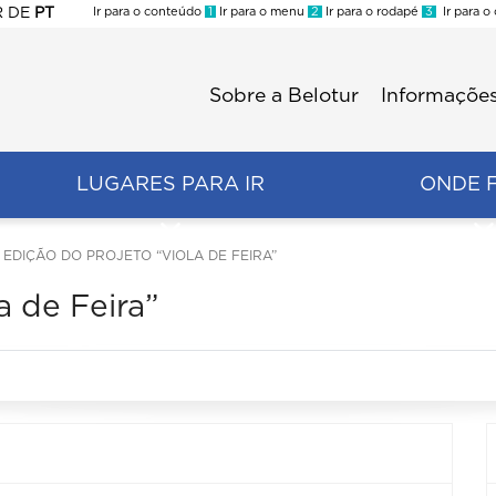
R
DE
PT
Ir para o conteúdo
1
Ir para o menu
2
Ir para o rodapé
3
Ir para o
ES
Sobre a Belotur
Informações
Menu
second
LUGARES PARA IR
ONDE 
ª EDIÇÃO DO PROJETO “VIOLA DE FEIRA”
a de Feira”