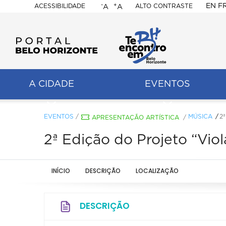
-
+
EN
F
ACESSIBILIDADE
ALTO CONTRASTE
A
A
PORTAL
BELO
HORIZONTE
A CIDADE
EVENTOS
ação
pal
EVENTOS
/
MÚSICA
2
APRESENTAÇÃO ARTÍSTICA
/
2ª Edição do Projeto “Viol
INÍCIO
DESCRIÇÃO
LOCALIZAÇÃO
DESCRIÇÃO