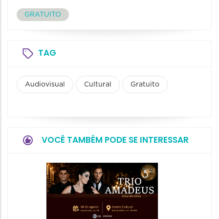
GRATUITO
TAG
Audiovisual
Cultural
Gratuito
VOCÊ TAMBÉM PODE SE INTERESSAR
Espetá
“Cores
- Orqu
Chines