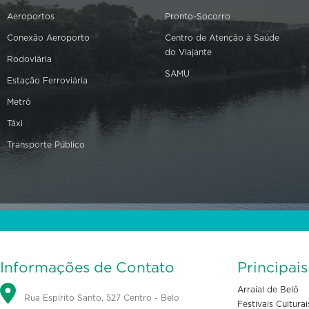
Aeroportos
Pronto-Socorro
Conexão Aeroporto
Centro de Atenção à Saúde
do Viajante
Rodoviária
SAMU
Estação Ferroviária
Metrô
Táxi
Transporte Público
Informações de Contato
Principai
Arraial de Belô
Rua Espírito Santo, 527 Centro - Belo
Festivais Culturai