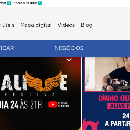
 chat
4
Ir para o VLibras
5
 úteis
Mapa digital
Vídeos
Blog
FICAR
NEGÓCIOS