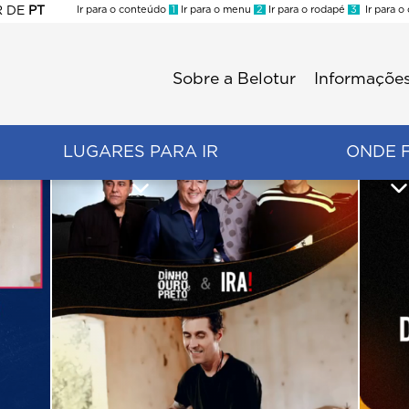
R
DE
PT
Ir para o conteúdo
1
Ir para o menu
2
Ir para o rodapé
3
Ir para o
ES
Sobre a Belotur
Informações
Menu
second
LUGARES PARA IR
ONDE 