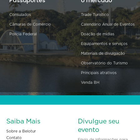
Passaportes
o mercado
Consulados
Trade Turístico
Câmaras de Comércio
Calendário Anual de Eventos
Polícia Federal
Doação de mídias
Equipamentos e serviços
Materiais de divulgação
Observatório do Turismo
Principais atrativos
Venda BH
Saiba Mais
Divulgue seu
evento
Sobre a Belotur
Contato
Envio de informações para