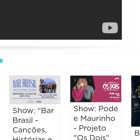
R
Show: Podé
Show: “Bar
e Maurinho
Brasil -
- Projeto
Canções,
B
"Os Dois"
Histórias e