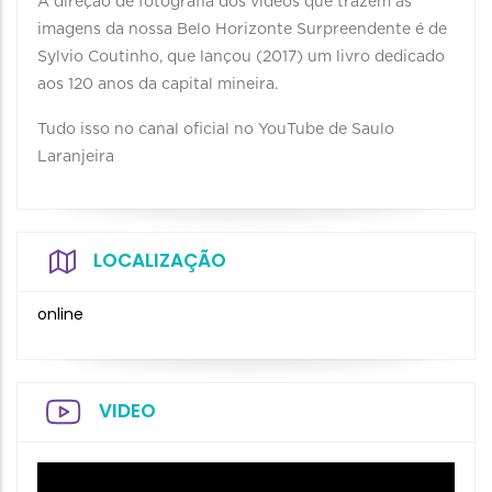
A direção de fotografia dos vídeos que trazem as
imagens da nossa Belo Horizonte Surpreendente é de
Sylvio Coutinho, que lançou (2017) um livro dedicado
aos 120 anos da capital mineira. ⠀
Tudo isso no canal oficial no YouTube de Saulo
Laranjeira
LOCALIZAÇÃO
online
VIDEO