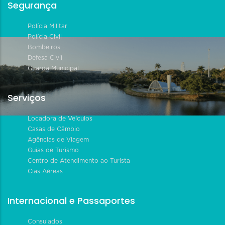
Segurança
Polícia Militar
Polícia Civil
Bombeiros
Defesa Civil
Guarda Municipal
Serviços
Locadora de Veículos
Casas de Câmbio
Agências de Viagem
Guias de Turismo
Centro de Atendimento ao Turista
Cias Aéreas
Internacional e Passaportes
Consulados