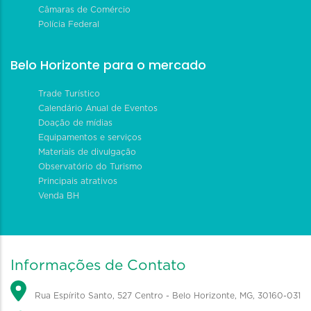
Câmaras de Comércio
Polícia Federal
Belo Horizonte para o mercado
Trade Turístico
Calendário Anual de Eventos
Doação de mídias
Equipamentos e serviços
Materiais de divulgação
Observatório do Turismo
Principais atrativos
Venda BH
Informações de Contato
Rua Espírito Santo, 527 Centro - Belo Horizonte, MG, 30160-031