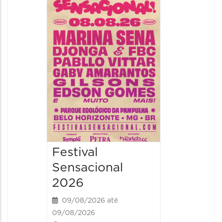
Show: 
Handel
09/08/20
09/08/202
16:30 às 
Festival
Sensacional
2026
09/08/2026 até
09/08/2026