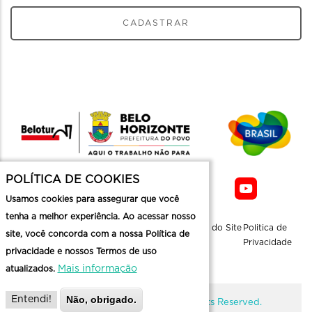
CADASTRAR
POLÍTICA DE COOKIES
Usamos cookies para assegurar que você
tenha a melhor experiência. Ao acessar nosso
Sobre a
Contato
Informaçoes
Mapa do Site
Politica de
site, você concorda com a nossa Política de
Belotur
Üteis
Privacidade
privacidade e nossos Termos de uso
Mais informação
atualizados.
Não, obrigado.
Entendi!
@ Copyright Belotur 2026. All Rights Reserved.