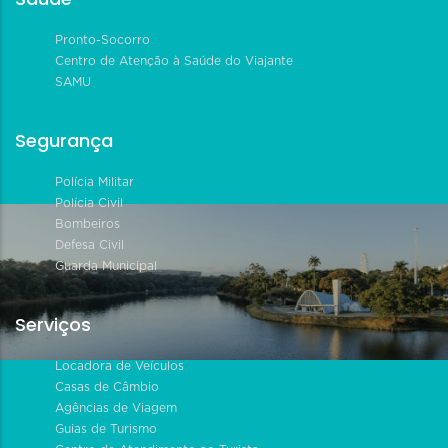
Pronto-Socorro
Centro de Atenção à Saúde do Viajante
SAMU
Segurança
Polícia Militar
Polícia Civil
Bombeiros
Defesa Civil
Guarda Municipal
Serviços
Locadora de Veículos
Casas de Câmbio
Agências de Viagem
Guias de Turismo