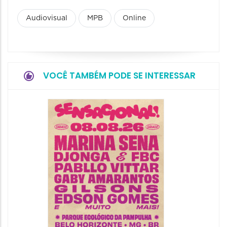
Audiovisual
MPB
Online
VOCÊ TAMBÉM PODE SE INTERESSAR
Show: 
Handel
09/08/20
09/08/202
16:30 às 