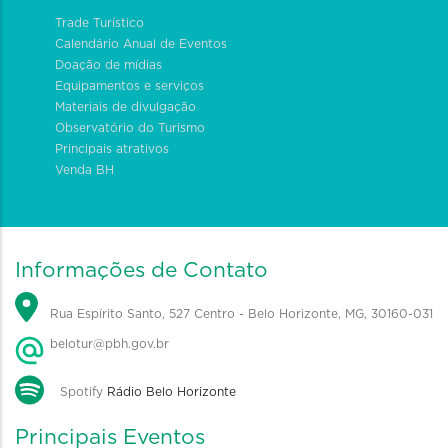
Trade Turístico
Calendário Anual de Eventos
Doação de mídias
Equipamentos e serviços
Materiais de divulgação
Observatório do Turismo
Principais atrativos
Venda BH
Informações de Contato
Rua Espírito Santo, 527 Centro - Belo Horizonte, MG, 30160-031
belotur@pbh.gov.br
Spotify
Rádio Belo Horizonte
Principais Eventos