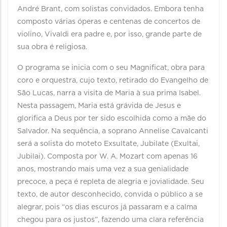
André Brant, com solistas convidados. Embora tenha
composto várias óperas e centenas de concertos de
violino, Vivaldi era padre e, por isso, grande parte de
sua obra é religiosa.
O programa se inicia com o seu Magnificat, obra para
coro e orquestra, cujo texto, retirado do Evangelho de
São Lucas, narra a visita de Maria à sua prima Isabel.
Nesta passagem, Maria está grávida de Jesus e
glorifica a Deus por ter sido escolhida como a mãe do
Salvador. Na sequência, a soprano Annelise Cavalcanti
será a solista do moteto Exsultate, Jubilate (Exultai,
Jubilai). Composta por W. A. Mozart com apenas 16
anos, mostrando mais uma vez a sua genialidade
precoce, a peça é repleta de alegria e jovialidade. Seu
texto, de autor desconhecido, convida o público a se
alegrar, pois “os dias escuros já passaram e a calma
chegou para os justos”, fazendo uma clara referência