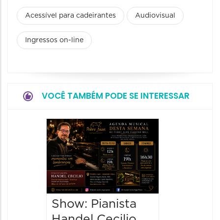
Acessível para cadeirantes
Audiovisual
Ingressos on-line
VOCÊ TAMBÉM PODE SE INTERESSAR
Concer
e Velo
07/08/20
08/08/202
20:30 às
Show: Pianista
Handel Cecilio