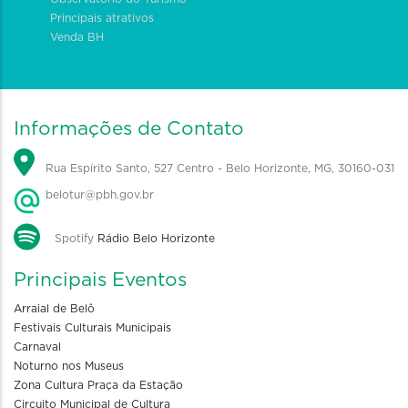
Principais atrativos
Venda BH
Informações de Contato
Rua Espírito Santo, 527 Centro - Belo Horizonte, MG, 30160-031
belotur@pbh.gov.br
Spotify
Rádio Belo Horizonte
Principais Eventos
Arraial de Belô
Festivais Culturais Municipais
Carnaval
Noturno nos Museus
Zona Cultura Praça da Estação
Circuito Municipal de Cultura