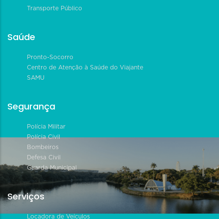
Transporte Público
Saúde
Pronto-Socorro
Centro de Atenção à Saúde do Viajante
SAMU
Segurança
Polícia Militar
Polícia Civil
Bombeiros
Defesa Civil
Guarda Municipal
Serviços
Locadora de Veículos