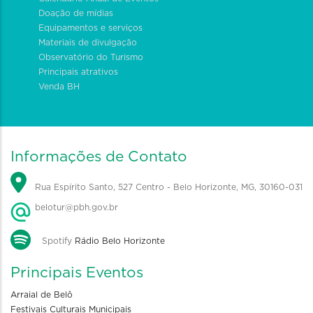
Doação de mídias
Equipamentos e serviços
Materiais de divulgação
Observatório do Turismo
Principais atrativos
Venda BH
Informações de Contato
Rua Espírito Santo, 527 Centro - Belo Horizonte, MG, 30160-031
belotur@pbh.gov.br
Spotify
Rádio Belo Horizonte
Principais Eventos
Arraial de Belô
Festivais Culturais Municipais