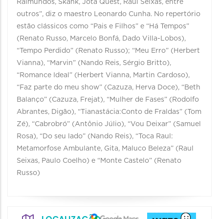
Raimundos, Skank, Jota Quest, Raul Seixas, entre
outros”, diz o maestro Leonardo Cunha. No repertório
estão clássicos como “Pais e Filhos” e “Há Tempos”
(Renato Russo, Marcelo Bonfá, Dado Villa-Lobos),
“Tempo Perdido” (Renato Russo); “Meu Erro” (Herbert
Vianna), “Marvin” (Nando Reis, Sérgio Britto),
“Romance Ideal” (Herbert Vianna, Martin Cardoso),
“Faz parte do meu show” (Cazuza, Herva Doce), “Beth
Balanço” (Cazuza, Frejat), “Mulher de Fases” (Rodolfo
Abrantes, Digão), “Tianastácia:Conto de Fraldas” (Tom
Zé), “Cabrobró” (Antônio Júlio), “Vou Deixar” (Samuel
Rosa), “Do seu lado” (Nando Reis), “Toca Raul:
Metamorfose Ambulante, Gita, Maluco Beleza” (Raul
Seixas, Paulo Coelho) e “Monte Castelo” (Renato
Russo)