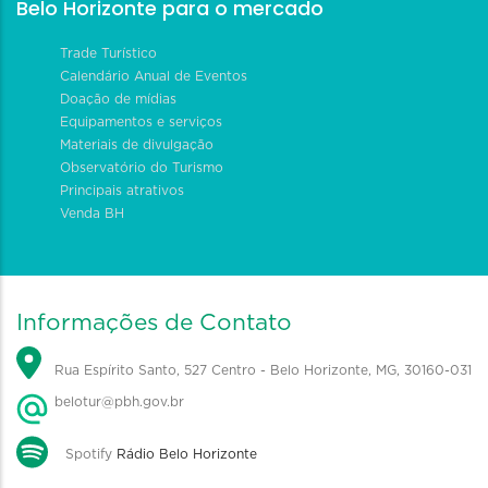
Belo Horizonte para o mercado
Trade Turístico
Calendário Anual de Eventos
Doação de mídias
Equipamentos e serviços
Materiais de divulgação
Observatório do Turismo
Principais atrativos
Venda BH
Informações de Contato
Rua Espírito Santo, 527 Centro - Belo Horizonte, MG, 30160-031
belotur@pbh.gov.br
Spotify
Rádio Belo Horizonte