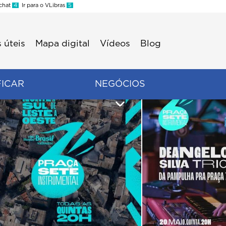
 chat
4
Ir para o VLibras
5
 úteis
Mapa digital
Vídeos
Blog
FICAR
NEGÓCIOS