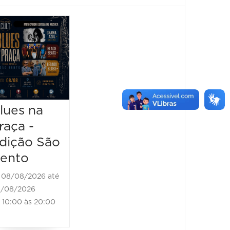
Horizonte
Festiv
Brass
Sensa
Festival -
2026
Black
08/08/2
Bones
08/08/20
13:00 à
Brass Band
lues na
raça -
08/08/2026 até
08/08/2026
dição São
11:00 às 18:00
ento
08/08/2026 até
/08/2026
10:00 às 20:00