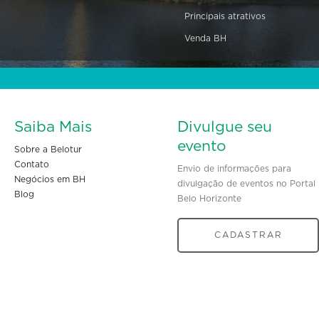
Principais atrativos
Venda BH
Saiba Mais
Divulgue seu
evento
Sobre a Belotur
Contato
Envio de informações para
Negócios em BH
divulgação de eventos no Portal
Blog
Belo Horizonte
CADASTRAR