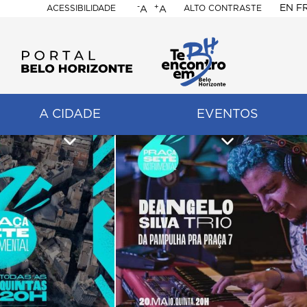
-
+
EN
F
ACESSIBILIDADE
ALTO CONTRASTE
A
A
PORTAL
BELO
HORIZONTE
A CIDADE
EVENTOS
ação
pal