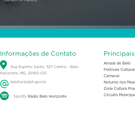
Informações de Contato
Principai
Arraial de Belô
Rua Espírito Santo, 527 Centro - Belo
Festivais Culturai
Horizonte, MG, 30160-031
Carnaval
belotur@pbh.gov.br
Noturno nos Mus
Zona Cultura Pra
Circuito Municipa
Spotify
Rádio Belo Horizonte