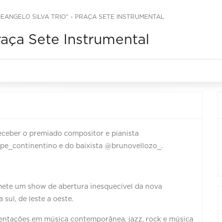
DEANGELO SILVA TRIO" - PRAÇA SETE INSTRUMENTAL
raça Sete Instrumental
receber o premiado compositor e pianista
pe_continentino e do baixista @brunovellozo_.
mete um show de abertura inesquecível da nova
sul, de leste a oeste.⠀ ⠀
imentações em música contemporânea, jazz, rock e música