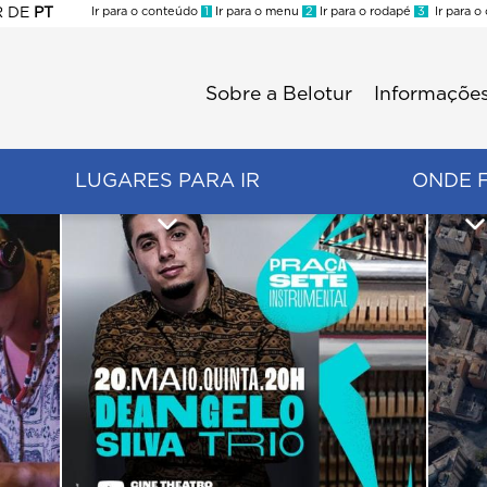
R
DE
PT
Ir para o conteúdo
1
Ir para o menu
2
Ir para o rodapé
3
Ir para o
ES
Sobre a Belotur
Informações
Menu
second
LUGARES PARA IR
ONDE 