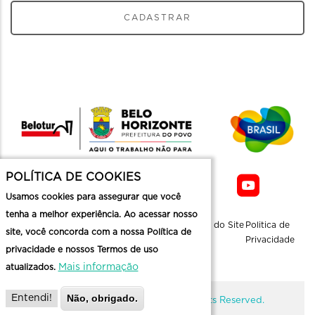
CADASTRAR
POLÍTICA DE COOKIES
Usamos cookies para assegurar que você
tenha a melhor experiência. Ao acessar nosso
Sobre a
Contato
Informaçoes
Mapa do Site
Politica de
site, você concorda com a nossa Política de
Belotur
Üteis
Privacidade
privacidade e nossos Termos de uso
Mais informação
atualizados.
Não, obrigado.
Entendi!
@ Copyright Belotur 2026. All Rights Reserved.