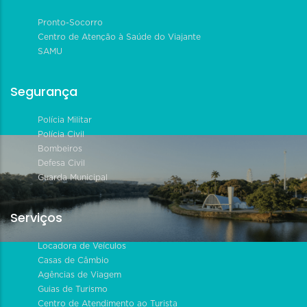
Pronto-Socorro
Centro de Atenção à Saúde do Viajante
SAMU
Segurança
Polícia Militar
Polícia Civil
Bombeiros
Defesa Civil
Guarda Municipal
Serviços
Locadora de Veículos
Casas de Câmbio
Agências de Viagem
Guias de Turismo
Centro de Atendimento ao Turista