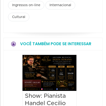
Ingressos on-line
Internacional
Cultural
VOCÊ TAMBÉM PODE SE INTERESSAR
Concer
e Velo
07/08/20
08/08/202
20:30 às
Show: Pianista
Handel Cecilio