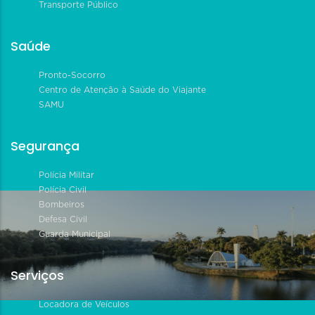
Transporte Público
Saúde
Pronto-Socorro
Centro de Atenção à Saúde do Viajante
SAMU
Segurança
Polícia Militar
Polícia Civil
Bombeiros
Defesa Civil
Guarda Municipal
Serviços
Locadora de Veículos