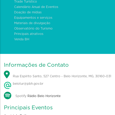
Trade Turístico
Calendário Anual de Eventos
Doação de mídias
Equipamentos e serviços
Materiais de divulgação
Observatório do Turismo
Principais atrativos
Venda BH
Informações de Contato
Rua Espírito Santo, 527 Centro - Belo Horizonte, MG, 30160-031
belotur@pbh.gov.br
Spotify
Rádio Belo Horizonte
Principais Eventos