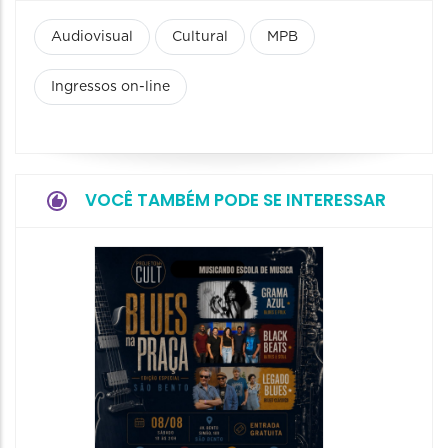
Audiovisual
Cultural
MPB
Ingressos on-line
VOCÊ TAMBÉM PODE SE INTERESSAR
Horizo
Festiva
Bones 
Band
08/08/20
08/08/202
11:00 às 