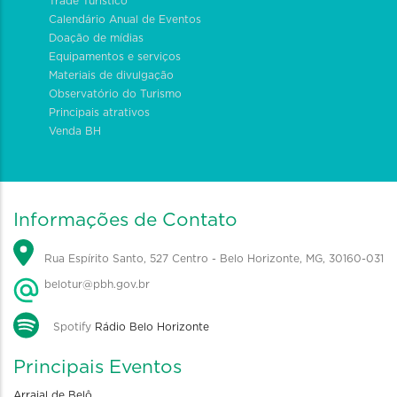
Trade Turístico
Calendário Anual de Eventos
Doação de mídias
Equipamentos e serviços
Materiais de divulgação
Observatório do Turismo
Principais atrativos
Venda BH
Informações de Contato
Rua Espírito Santo, 527 Centro - Belo Horizonte, MG, 30160-031
belotur@pbh.gov.br
Spotify
Rádio Belo Horizonte
Principais Eventos
Arraial de Belô