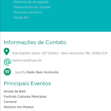
Materiais de divulgação
Observatório do Turismo
Principais atrativos
Venda BH
Informações de Contato
Rua Espírito Santo, 527 Centro - Belo Horizonte, MG, 30160-031
belotur@pbh.gov.br
Spotify
Rádio Belo Horizonte
Principais Eventos
Arraial de Belô
Festivais Culturais Municipais
Carnaval
Noturno nos Museus