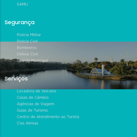
SAMU
Segurança
Polícia Militar
Polícia Civil
Bombeiros
Defesa Civil
Guarda Municipal
Serviços
Locadora de Veículos
Casas de Câmbio
Agências de Viagem
Guias de Turismo
Centro de Atendimento ao Turista
Cias Aéreas