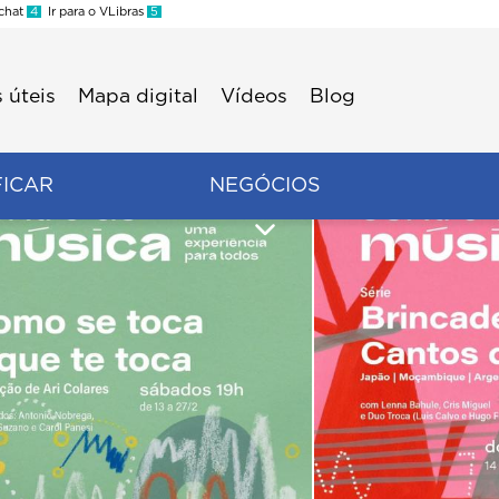
 chat
4
Ir para o VLibras
5
 úteis
Mapa digital
Vídeos
Blog
FICAR
NEGÓCIOS