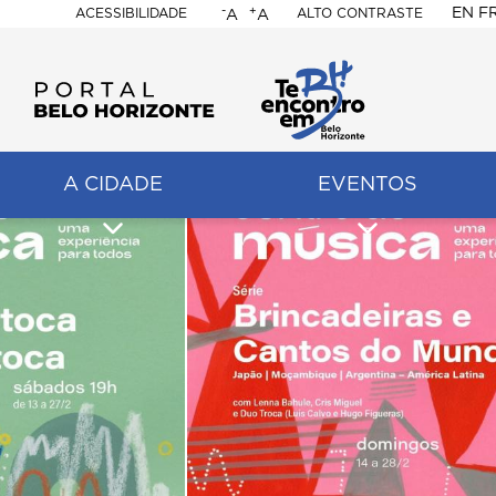
-
+
EN
F
ACESSIBILIDADE
ALTO CONTRASTE
A
A
PORTAL
BELO
HORIZONTE
A CIDADE
EVENTOS
ação
pal