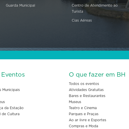
Guarda Municipal
Centro de Atendimento ao
Turista
Cias Aéreas
s Eventos
O que fazer em BH
Todos os eventos
s Municipais
Atividades Gratuitas
Bares e Restaurantes
eus
Museus
ça da Estação
Teatro e Cinema
l de Cultura
Parques e Praças
Ao ar livre e Esportes
Compras e Moda