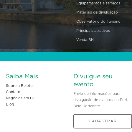
Equipamentos e serviços
Materiais de divulgação
Observatório do Turismo
Principais atrativos
Venda BH
Saiba Mais
Divulgue seu
evento
Sobre a Belotur
Contato
Envio de informações para
Negócios em BH
divulgação de eventos no Portal
Blog
Belo Horizonte
CADASTRAR