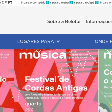
R
DE
PT
Ir para o conteúdo
1
Ir para o menu
2
Ir para o rodapé
3
Ir para o
ES
Sobre a Belotur
Informações
Menu
second
LUGARES PARA IR
ONDE 