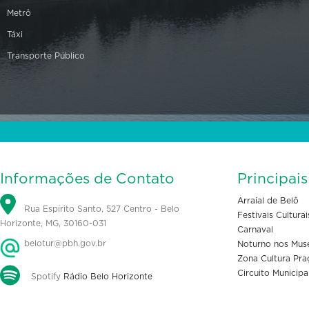
Metrô
Táxi
Transporte Público
Informações de Contato
Principai
Arraial de Belô
Rua Espírito Santo, 527 Centro - Belo
Festivais Culturai
Horizonte, MG, 30160-031
Carnaval
belotur@pbh.gov.br
Noturno nos Mus
Zona Cultura Pra
Circuito Municipa
Spotify
Rádio Belo Horizonte