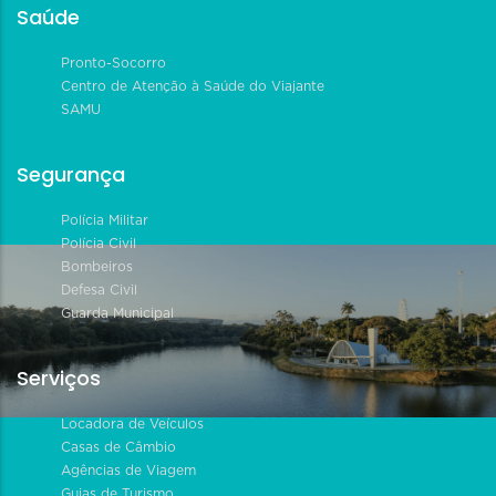
Saúde
Pronto-Socorro
Centro de Atenção à Saúde do Viajante
SAMU
Segurança
Polícia Militar
Polícia Civil
Bombeiros
Defesa Civil
Guarda Municipal
Serviços
Locadora de Veículos
Casas de Câmbio
Agências de Viagem
Guias de Turismo