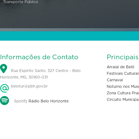
Transporte Público
Informações de Contato
Principai
Arraial de Belô
Rua Espírito Santo, 527 Centro - Belo
Festivais Culturai
Horizonte, MG, 30160-031
Carnaval
belotur@pbh.gov.br
Noturno nos Mus
Zona Cultura Pra
Circuito Municipa
Spotify
Rádio Belo Horizonte