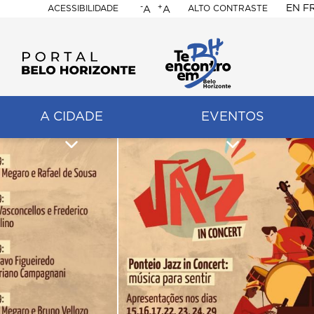
-
+
EN
F
ACESSIBILIDADE
ALTO CONTRASTE
A
A
PORTAL
BELO
HORIZONTE
A CIDADE
EVENTOS
ação
pal