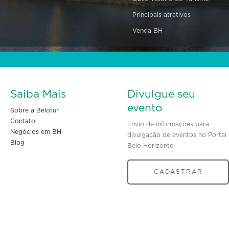
Principais atrativos
Venda BH
Saiba Mais
Divulgue seu
evento
Sobre a Belotur
Contato
Envio de informações para
Negócios em BH
divulgação de eventos no Portal
Blog
Belo Horizonte
CADASTRAR