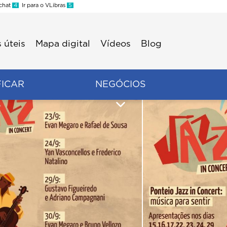
 chat
4
Ir para o VLibras
5
 úteis
Mapa digital
Vídeos
Blog
FICAR
NEGÓCIOS