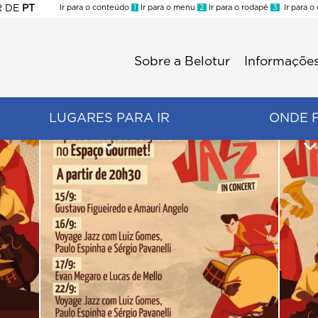
R
DE
PT
Ir para o conteúdo
1
Ir para o menu
2
Ir para o rodapé
3
Ir para o
ES
Sobre a Belotur
Informações
Menu
second
LUGARES PARA IR
ONDE 