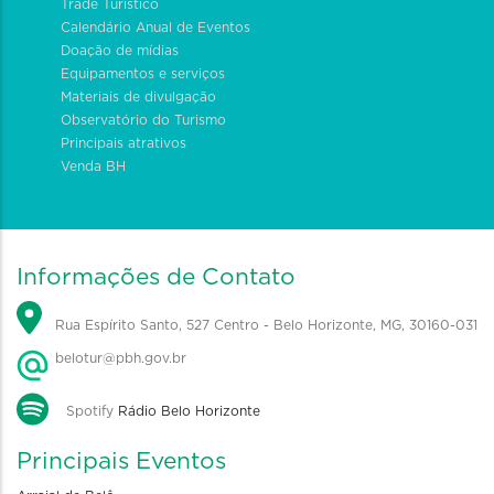
Trade Turístico
Calendário Anual de Eventos
Doação de mídias
Equipamentos e serviços
Materiais de divulgação
Observatório do Turismo
Principais atrativos
Venda BH
Informações de Contato
Rua Espírito Santo, 527 Centro - Belo Horizonte, MG, 30160-031
belotur@pbh.gov.br
Spotify
Rádio Belo Horizonte
Principais Eventos