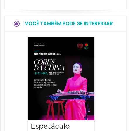
VOCÊ TAMBÉM PODE SE INTERESSAR
Show: 
de Sá
06/08/20
06/08/202
20:00 às
Espetáculo