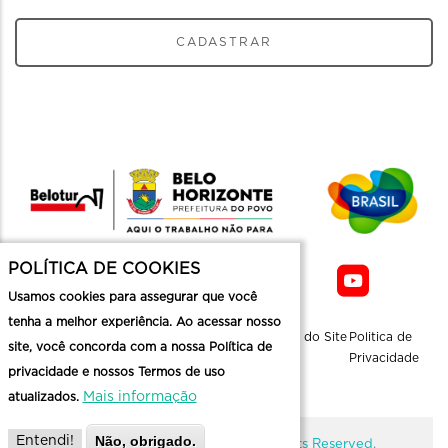
CADASTRAR
POLÍTICA DE COOKIES
Usamos cookies para assegurar que você
tenha a melhor experiência. Ao acessar nosso
Sobre a
Contato
Informaçoes
Mapa do Site
Politica de
site, você concorda com a nossa Política de
Belotur
Üteis
Privacidade
privacidade e nossos Termos de uso
Mais informação
atualizados.
Não, obrigado.
Entendi!
@ Copyright Belotur 2026. All Rights Reserved.