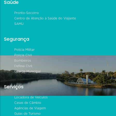
Saúde
Pronto-Socorro
Centro de Atenção à Saúde do Viajante
SAMU
Segurança
Polícia Militar
Polícia Civil
Bombeiros
Defesa Civil
Guarda Municipal
Serviços
Locadora de Veículos
Casas de Câmbio
Agências de Viagem
Guias de Turismo