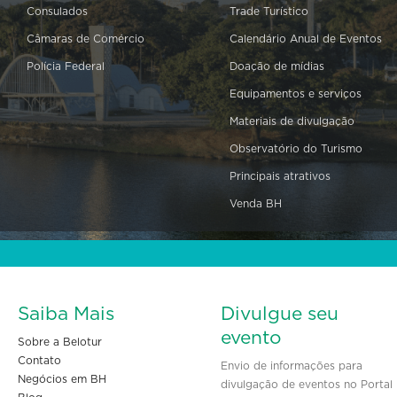
Consulados
Trade Turístico
Câmaras de Comércio
Calendário Anual de Eventos
Polícia Federal
Doação de mídias
Equipamentos e serviços
Materiais de divulgação
Observatório do Turismo
Principais atrativos
Venda BH
Saiba Mais
Divulgue seu
evento
Sobre a Belotur
Contato
Envio de informações para
Negócios em BH
divulgação de eventos no Portal