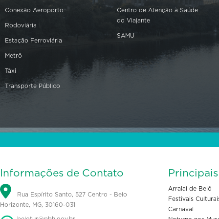
Conexão Aeroporto
Centro de Atenção à Saúde
do Viajante
Rodoviária
SAMU
Estação Ferroviária
Metrô
Táxi
Transporte Público
Informações de Contato
Principai
Arraial de Belô
Rua Espírito Santo, 527 Centro - Belo
Festivais Culturai
Horizonte, MG, 30160-031
Carnaval
belotur@pbh.gov.br