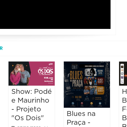
R
H
Show: Podé
B
e Maurinho
F
- Projeto
Blues na
B
"Os Dois"
Praça -
B