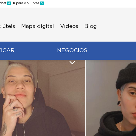
 chat
4
Ir para o VLibras
5
 úteis
Mapa digital
Vídeos
Blog
FICAR
NEGÓCIOS