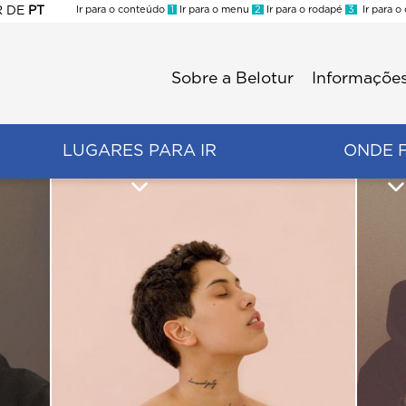
R
DE
PT
Ir para o conteúdo
1
Ir para o menu
2
Ir para o rodapé
3
Ir para o
ES
Sobre a Belotur
Informações
Menu
second
LUGARES PARA IR
ONDE 