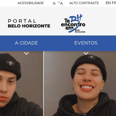
-
+
EN
F
ACESSIBILIDADE
ALTO CONTRASTE
A
A
PORTAL
BELO
HORIZONTE
A CIDADE
EVENTOS
ação
pal