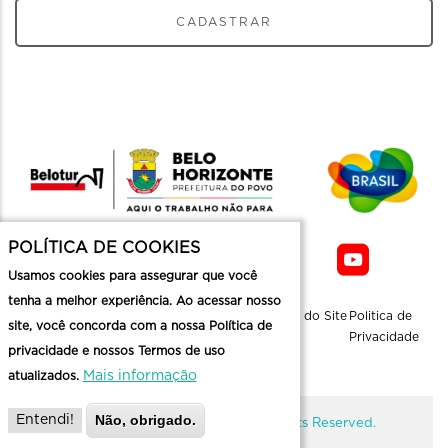
CADASTRAR
POLÍTICA DE COOKIES
Usamos cookies para assegurar que você
tenha a melhor experiência. Ao acessar nosso
Sobre a
Contato
Informaçoes
Mapa do Site
Politica de
site, você concorda com a nossa Política de
Belotur
Üteis
Privacidade
privacidade e nossos Termos de uso
Mais informação
atualizados.
Não, obrigado.
Entendi!
@ Copyright Belotur 2026. All Rights Reserved.