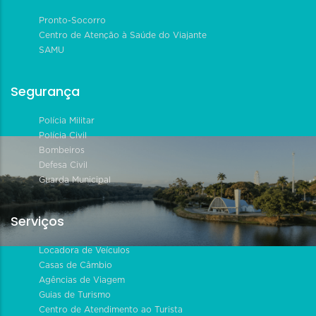
Pronto-Socorro
Centro de Atenção à Saúde do Viajante
SAMU
Segurança
Polícia Militar
Polícia Civil
Bombeiros
Defesa Civil
Guarda Municipal
Serviços
Locadora de Veículos
Casas de Câmbio
Agências de Viagem
Guias de Turismo
Centro de Atendimento ao Turista