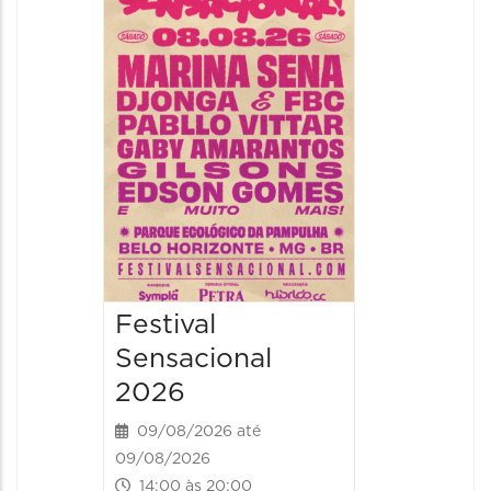
Show: 
Handel
09/08/20
09/08/202
16:30 às 
Festival
Sensacional
2026
09/08/2026 até
09/08/2026
14:00 às 20:00