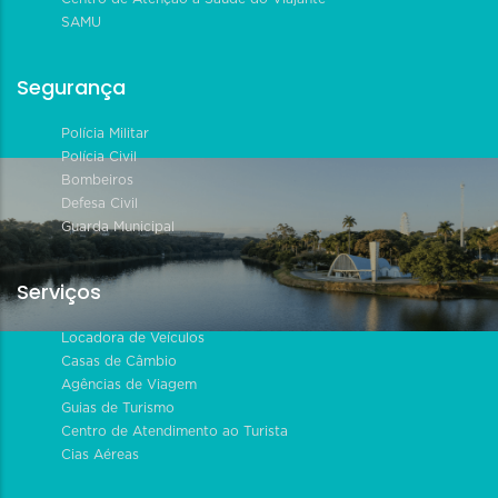
SAMU
Segurança
Polícia Militar
Polícia Civil
Bombeiros
Defesa Civil
Guarda Municipal
Serviços
Locadora de Veículos
Casas de Câmbio
Agências de Viagem
Guias de Turismo
Centro de Atendimento ao Turista
Cias Aéreas