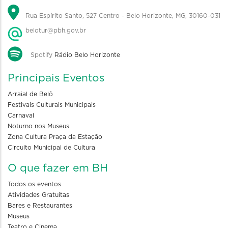
Rua Espírito Santo, 527 Centro - Belo Horizonte, MG, 30160-031
belotur@pbh.gov.br
Spotify
Rádio Belo Horizonte
Principais Eventos
Arraial de Belô
Festivais Culturais Municipais
Carnaval
Noturno nos Museus
Zona Cultura Praça da Estação
Circuito Municipal de Cultura
O que fazer em BH
Todos os eventos
Atividades Gratuitas
Bares e Restaurantes
Museus
Teatro e Cinema