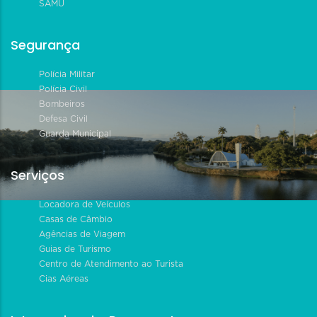
SAMU
Segurança
Polícia Militar
Polícia Civil
Bombeiros
Defesa Civil
Guarda Municipal
Serviços
Locadora de Veículos
Casas de Câmbio
Agências de Viagem
Guias de Turismo
Centro de Atendimento ao Turista
Cias Aéreas