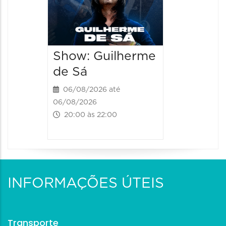
“Cores
- Orqu
Chines
Shang
Show: Guilherme
06/08/20
de Sá
06/08/202
06/08/2026 até
20:00 às
06/08/2026
20:00 às 22:00
INFORMAÇÕES ÚTEIS
Transporte