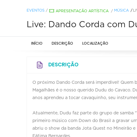
EVENTOS
/
MÚSICA
L
APRESENTAÇÃO ARTÍSTICA
/
Live: Dando Corda com D
INÍCIO
DESCRIÇÃO
LOCALIZAÇÃO
DESCRIÇÃO
O próximo Dando Corda será imperdível! Quem ba
Magalhães é o nosso querido Dudu do Cavaco. Du
anos aprendeu a tocar cavaquinho, seu instrumen
⠀
Atualmente, Dudu faz parte do grupo de samba "T
primeiro músico com Down do Brasil a gravar um 
abriu o show da banda Jota Quest no Mineirão e
Fátima Bernardes.