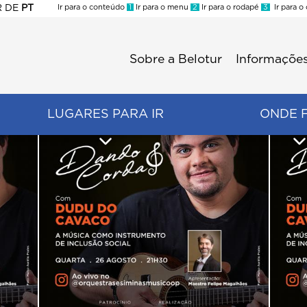
R
DE
PT
Ir para o conteúdo
1
Ir para o menu
2
Ir para o rodapé
3
Ir para o
ES
Sobre a Belotur
Informações
Menu
second
LUGARES PARA IR
ONDE 