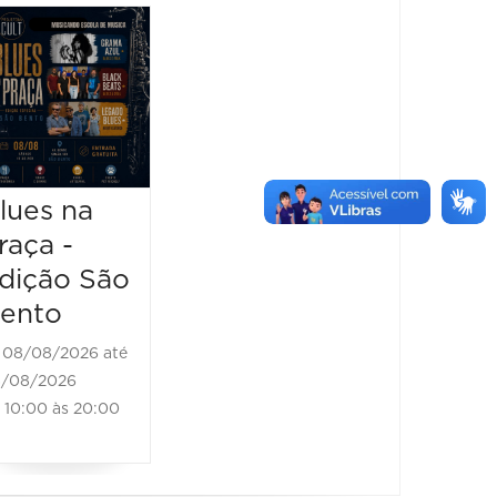
Horizonte
Festiv
Brass
Sensa
Festival -
2026
Black
08/08/2
Bones
08/08/20
13:00 à
Brass Band
lues na
raça -
08/08/2026 até
08/08/2026
dição São
11:00 às 18:00
ento
08/08/2026 até
/08/2026
10:00 às 20:00