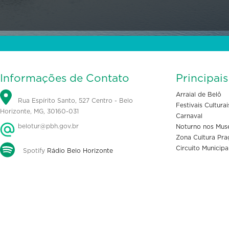
Informações de Contato
Principai
Arraial de Belô
Rua Espírito Santo, 527 Centro - Belo
Festivais Culturai
Horizonte, MG, 30160-031
Carnaval
belotur@pbh.gov.br
Noturno nos Mus
Zona Cultura Pra
Circuito Municipa
Spotify
Rádio Belo Horizonte