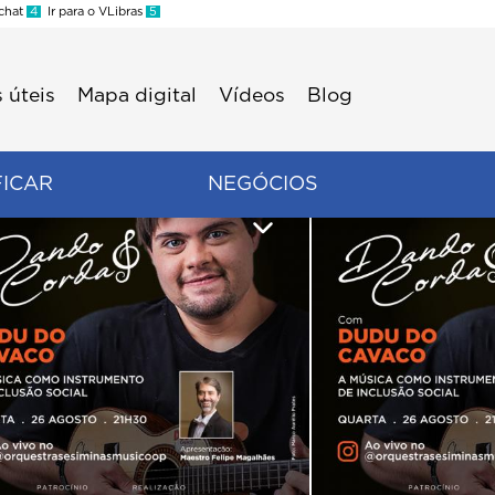
 chat
4
Ir para o VLibras
5
 úteis
Mapa digital
Vídeos
Blog
FICAR
NEGÓCIOS