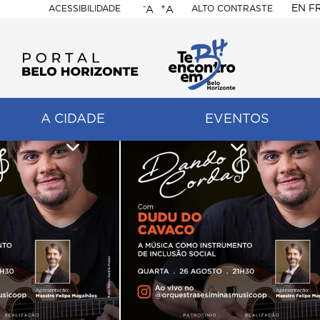
-
+
EN
F
ACESSIBILIDADE
ALTO CONTRASTE
A
A
PORTAL
BELO
HORIZONTE
A CIDADE
EVENTOS
ação
pal