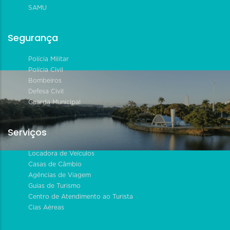
SAMU
Segurança
Polícia Militar
Polícia Civil
Bombeiros
Defesa Civil
Guarda Municipal
Serviços
Locadora de Veículos
Casas de Câmbio
Agências de Viagem
Guias de Turismo
Centro de Atendimento ao Turista
Cias Aéreas