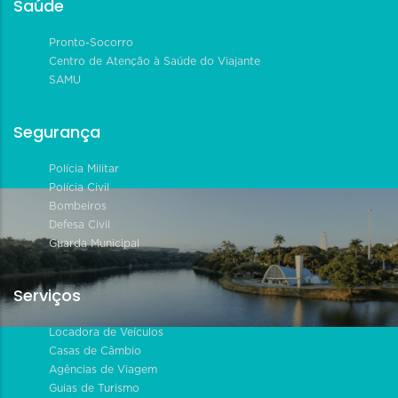
Saúde
Pronto-Socorro
Centro de Atenção à Saúde do Viajante
SAMU
Segurança
Polícia Militar
Polícia Civil
Bombeiros
Defesa Civil
Guarda Municipal
Serviços
Locadora de Veículos
Casas de Câmbio
Agências de Viagem
Guias de Turismo