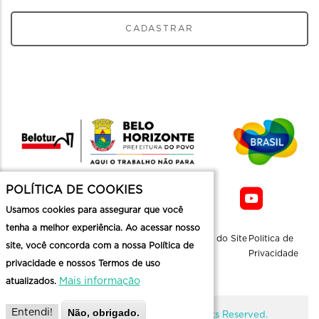
CADASTRAR
POLÍTICA DE COOKIES
Usamos cookies para assegurar que você
tenha a melhor experiência. Ao acessar nosso
Sobre a
Contato
Informaçoes
Mapa do Site
Politica de
site, você concorda com a nossa Política de
Belotur
Üteis
Privacidade
privacidade e nossos Termos de uso
Mais informação
atualizados.
Não, obrigado.
Entendi!
@ Copyright Belotur 2026. All Rights Reserved.