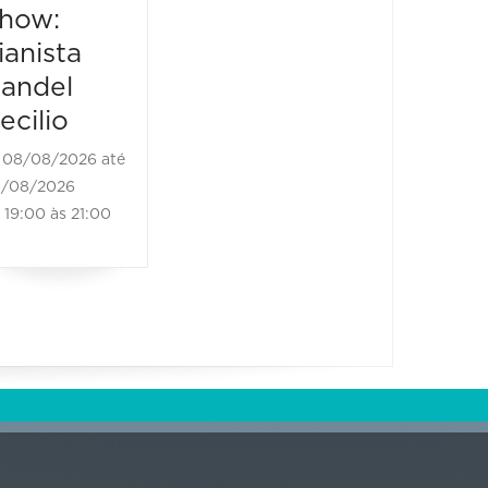
Tour"
80 an
how:
carrei
08/08/2026 até
ianista
08/08/2026
08/08/2
andel
21:00 às 22:30
08/08/20
ecilio
21:00 às
08/08/2026 até
/08/2026
19:00 às 21:00