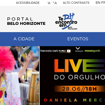
-
+
EN
F
ACESSIBILIDADE
ALTO CONTRASTE
A
A
PORTAL
BELO
HORIZONTE
A CIDADE
EVENTOS
ação
pal