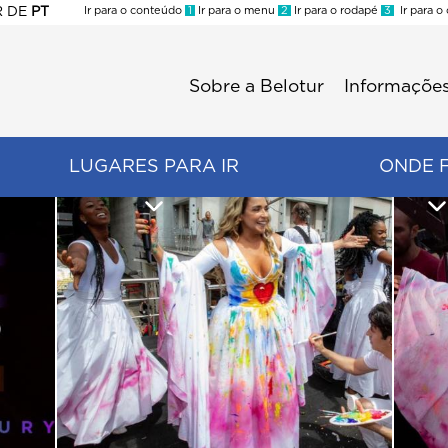
R
DE
PT
Ir para o conteúdo
1
Ir para o menu
2
Ir para o rodapé
3
Ir para o
ES
Sobre a Belotur
Informações
Menu
second
LUGARES PARA IR
ONDE 