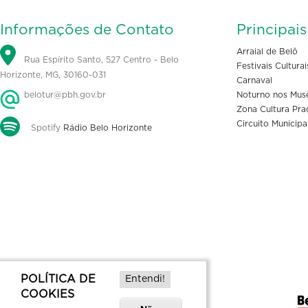
Informações de Contato
Principai
Arraial de Belô
Rua Espírito Santo, 527 Centro - Belo
Festivais Culturai
Horizonte, MG, 30160-031
Carnaval
belotur@pbh.gov.br
Noturno nos Mus
Zona Cultura Pra
Circuito Municipa
Spotify
Rádio Belo Horizonte
POLÍTICA DE
Entendi!
COOKIES