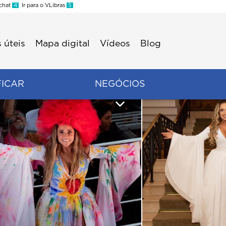
 chat
4
Ir para o VLibras
5
 úteis
Mapa digital
Vídeos
Blog
FICAR
NEGÓCIOS