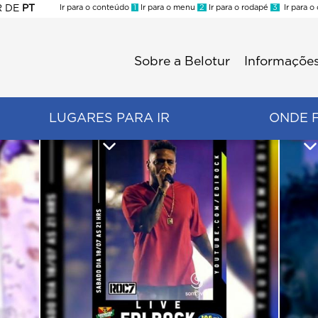
R
DE
PT
Ir para o conteúdo
1
Ir para o menu
2
Ir para o rodapé
3
Ir para o
ES
Sobre a Belotur
Informações
Menu
second
LUGARES PARA IR
ONDE 