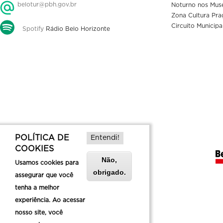
belotur@pbh.gov.br
Noturno nos Mus
Zona Cultura Pra
Circuito Municipa
Spotify
Rádio Belo Horizonte
POLÍTICA DE
Entendi!
COOKIES
Não,
Usamos cookies para
obrigado.
assegurar que você
tenha a melhor
experiência. Ao acessar
nosso site, você