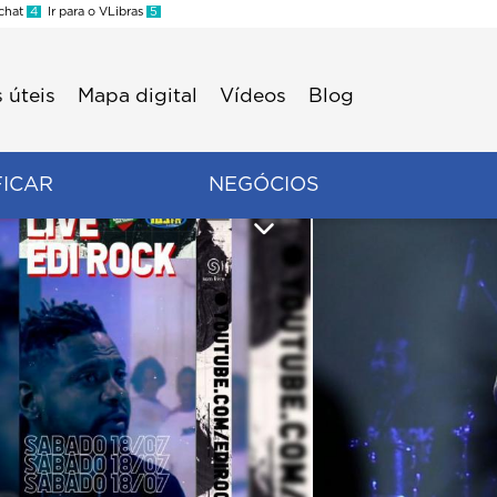
 chat
4
Ir para o VLibras
5
 úteis
Mapa digital
Vídeos
Blog
FICAR
NEGÓCIOS