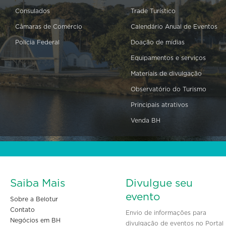
Consulados
Trade Turístico
Câmaras de Comércio
Calendário Anual de Eventos
Polícia Federal
Doação de mídias
Equipamentos e serviços
Materiais de divulgação
Observatório do Turismo
Principais atrativos
Venda BH
Saiba Mais
Divulgue seu
evento
Sobre a Belotur
Contato
Envio de informações para
Negócios em BH
divulgação de eventos no Portal