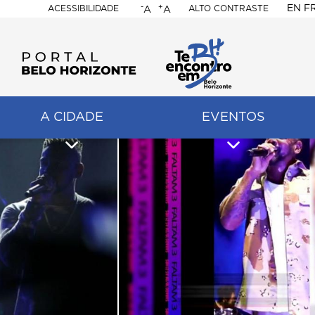
-
+
EN
F
ACESSIBILIDADE
ALTO CONTRASTE
A
A
PORTAL
BELO
HORIZONTE
A CIDADE
EVENTOS
ação
pal