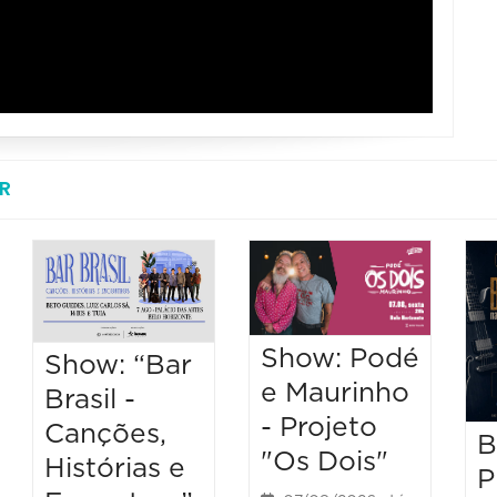
R
Show: Podé
Show: “Bar
e Maurinho
Brasil -
- Projeto
Canções,
B
"Os Dois"
Histórias e
P