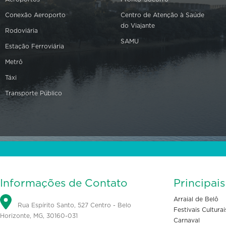
Conexão Aeroporto
Centro de Atenção à Saúde
do Viajante
Rodoviária
SAMU
Estação Ferroviária
Metrô
Táxi
Transporte Público
Informações de Contato
Principai
Arraial de Belô
Rua Espírito Santo, 527 Centro - Belo
Festivais Culturai
Horizonte, MG, 30160-031
Carnaval