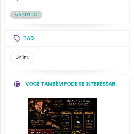
GRATUITO
TAG
Online
VOCÊ TAMBÉM PODE SE INTERESSAR
Show:
Falasch
Tour"
08/08/20