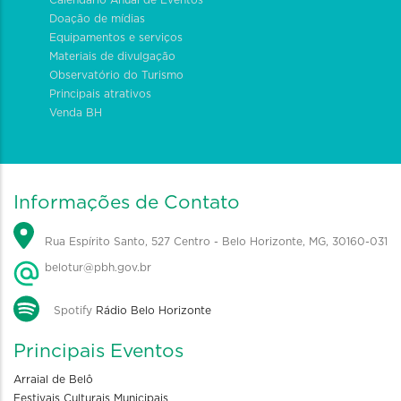
Doação de mídias
Equipamentos e serviços
Materiais de divulgação
Observatório do Turismo
Principais atrativos
Venda BH
Informações de Contato
Rua Espírito Santo, 527 Centro - Belo Horizonte, MG, 30160-031
belotur@pbh.gov.br
Spotify
Rádio Belo Horizonte
Principais Eventos
Arraial de Belô
Festivais Culturais Municipais