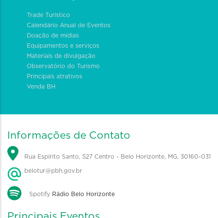
Trade Turístico
Calendário Anual de Eventos
Doação de mídias
Equipamentos e serviços
Materiais de divulgação
Observatório do Turismo
Principais atrativos
Venda BH
Informações de Contato
Rua Espírito Santo, 527 Centro - Belo Horizonte, MG, 30160-031
belotur@pbh.gov.br
Spotify
Rádio Belo Horizonte
Principais Eventos