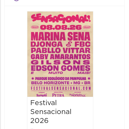
Show: 
Handel
09/08/20
09/08/202
16:30 às 
Festival
Sensacional
2026