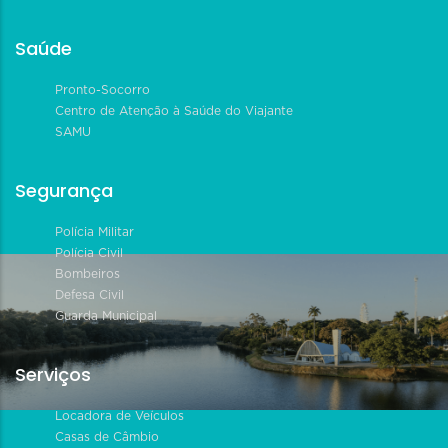
Saúde
Pronto-Socorro
Centro de Atenção à Saúde do Viajante
SAMU
Segurança
Polícia Militar
Polícia Civil
Bombeiros
Defesa Civil
Guarda Municipal
Serviços
Locadora de Veículos
Casas de Câmbio