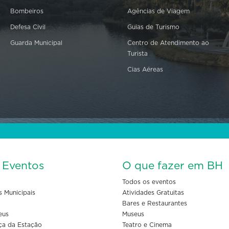
Bombeiros
Agências de Viagem
Defesa Civil
Guias de Turismo
Guarda Municipal
Centro de Atendimento ao
Turista
Cias Aéreas
s Eventos
O que fazer em BH
Todos os eventos
s Municipais
Atividades Gratuitas
Bares e Restaurantes
eus
Museus
ça da Estação
Teatro e Cinema