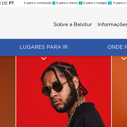
R
DE
PT
Ir para o conteúdo
1
Ir para o menu
2
Ir para o rodapé
3
Ir para o
ES
Sobre a Belotur
Informações
Menu
second
LUGARES PARA IR
ONDE 