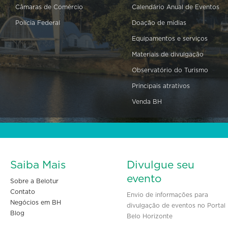
Câmaras de Comércio
Calendário Anual de Eventos
Polícia Federal
Doação de mídias
Equipamentos e serviços
Materiais de divulgação
Observatório do Turismo
Principais atrativos
Venda BH
Saiba Mais
Divulgue seu
evento
Sobre a Belotur
Contato
Envio de informações para
Negócios em BH
divulgação de eventos no Portal
Blog
Belo Horizonte