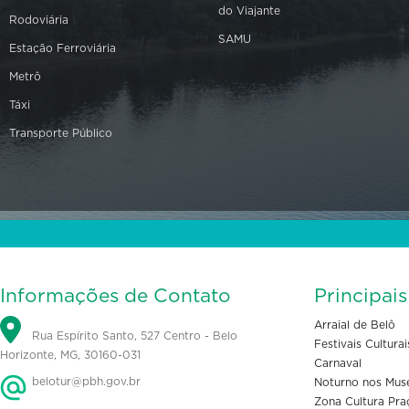
do Viajante
Rodoviária
SAMU
Estação Ferroviária
Metrô
Táxi
Transporte Público
Informações de Contato
Principai
Arraial de Belô
Rua Espírito Santo, 527 Centro - Belo
Festivais Culturai
Horizonte, MG, 30160-031
Carnaval
belotur@pbh.gov.br
Noturno nos Mus
Zona Cultura Pra