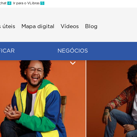
 chat
4
Ir para o VLibras
5
 úteis
Mapa digital
Vídeos
Blog
FICAR
NEGÓCIOS