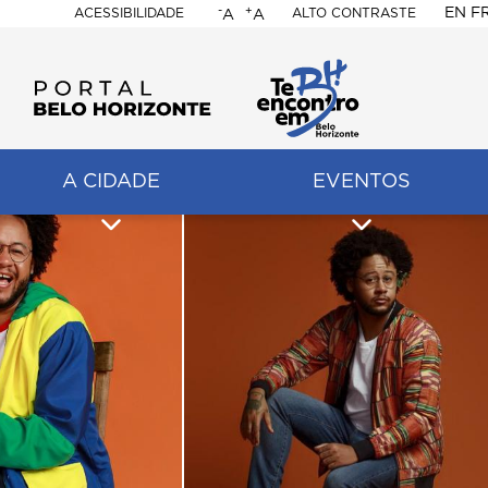
-
+
EN
F
ACESSIBILIDADE
ALTO CONTRASTE
A
A
PORTAL
BELO
HORIZONTE
A CIDADE
EVENTOS
ação
pal