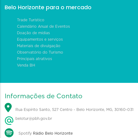
Belo Horizonte para o mercado
Trade Turístico
Calendário Anual de Eventos
Doação de mídias
Equipamentos e serviços
Materiais de divulgação
Observatório do Turismo
Principais atrativos
Venda BH
Informações de Contato
Rua Espírito Santo, 527 Centro - Belo Horizonte, MG, 30160-031
belotur@pbh.gov.br
Spotify
Rádio Belo Horizonte