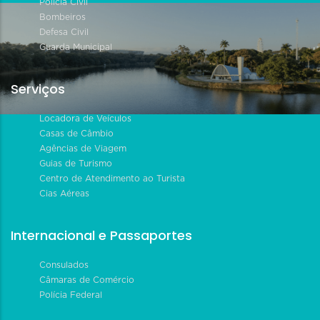
Polícia Civil
Bombeiros
Defesa Civil
Guarda Municipal
Serviços
Locadora de Veículos
Casas de Câmbio
Agências de Viagem
Guias de Turismo
Centro de Atendimento ao Turista
Cias Aéreas
Internacional e Passaportes
Consulados
Câmaras de Comércio
Polícia Federal