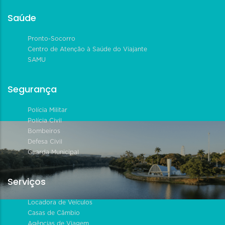
Saúde
Pronto-Socorro
Centro de Atenção à Saúde do Viajante
SAMU
Segurança
Polícia Militar
Polícia Civil
Bombeiros
Defesa Civil
Guarda Municipal
Serviços
Locadora de Veículos
Casas de Câmbio
Agências de Viagem