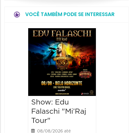
VOCÊ TAMBÉM PODE SE INTERESSAR
Show:
Teixeir
anos d
08/08/20
08/08/202
21:00 às
Show: Edu
Falaschi "Mi’Raj
Tour"
08/08/2026 até