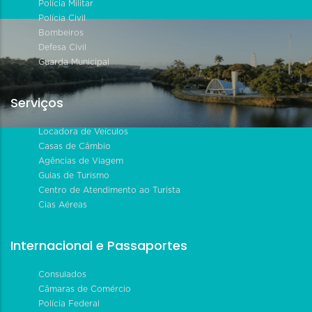
Polícia Militar
Polícia Civil
Bombeiros
Defesa Civil
Guarda Municipal
Serviços
Locadora de Veículos
Casas de Câmbio
Agências de Viagem
Guias de Turismo
Centro de Atendimento ao Turista
Cias Aéreas
Internacional e Passaportes
Consulados
Câmaras de Comércio
Polícia Federal