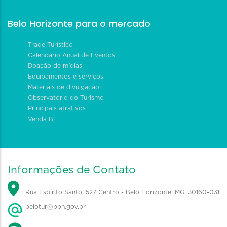
Belo Horizonte para o mercado
Trade Turístico
Calendário Anual de Eventos
Doação de mídias
Equipamentos e serviços
Materiais de divulgação
Observatório do Turismo
Principais atrativos
Venda BH
Informações de Contato
Rua Espírito Santo, 527 Centro - Belo Horizonte, MG, 30160-031
belotur@pbh.gov.br