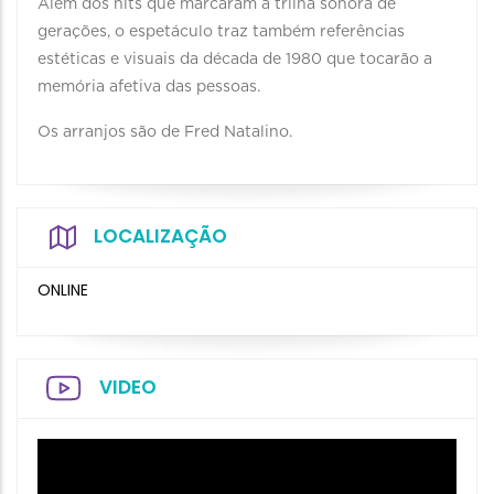
Além dos hits que marcaram a trilha sonora de
gerações, o espetáculo traz também referências
estéticas e visuais da década de 1980 que tocarão a
memória afetiva das pessoas.
Os arranjos são de Fred Natalino.
LOCALIZAÇÃO
ONLINE
VIDEO