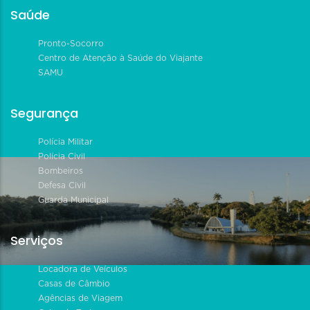
Saúde
Pronto-Socorro
Centro de Atenção à Saúde do Viajante
SAMU
Segurança
Polícia Militar
Polícia Civil
Bombeiros
Defesa Civil
Guarda Municipal
Serviços
Locadora de Veículos
Casas de Câmbio
Agências de Viagem