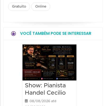
Gratuito
Online
VOCÊ TAMBÉM PODE SE INTERESSAR
Show:
Teixeir
anos d
08/08/20
08/08/202
Show: Pianista
21:00 às
Handel Cecilio
08/08/2026 até