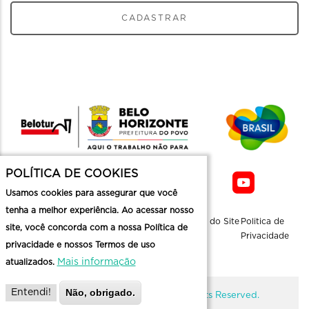
CADASTRAR
POLÍTICA DE COOKIES
Usamos cookies para assegurar que você
tenha a melhor experiência. Ao acessar nosso
Sobre a
Contato
Informaçoes
Mapa do Site
Politica de
site, você concorda com a nossa Política de
Belotur
Üteis
Privacidade
privacidade e nossos Termos de uso
Mais informação
atualizados.
Não, obrigado.
Entendi!
@ Copyright Belotur 2026. All Rights Reserved.