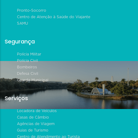
Pronto-Socorro
Centro de Atenção à Saúde do Viajante
SAMU
Segurança
Polícia Militar
Polícia Civil
Bombeiros
Defesa Civil
Guarda Municipal
Serviços
Locadora de Veículos
Casas de Câmbio
Agências de Viagem
Guias de Turismo
Centro de Atendimento ao Turista