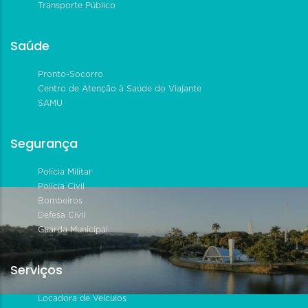
Transporte Público
Saúde
Pronto-Socorro
Centro de Atenção à Saúde do Viajante
SAMU
Segurança
Polícia Militar
Polícia Civil
Bombeiros
Defesa Civil
Guarda Municipal
Serviços
Locadora de Veículos