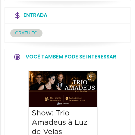
ENTRADA
GRATUITO
VOCÊ TAMBÉM PODE SE INTERESSAR
Show: 
de Sá
06/08/20
06/08/202
Show: Trio
20:00 às
Amadeus à Luz
de Velas