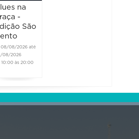
13:00 à
Brass Band
lues na
raça -
08/08/2026 até
08/08/2026
dição São
11:00 às 18:00
ento
08/08/2026 até
/08/2026
10:00 às 20:00