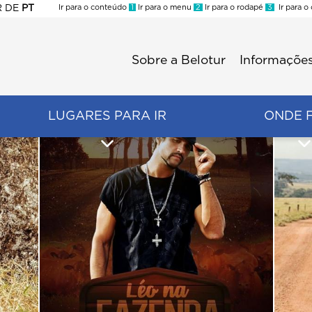
R
DE
PT
Ir para o conteúdo
1
Ir para o menu
2
Ir para o rodapé
3
Ir para o
ES
Sobre a Belotur
Informações
Menu
second
LUGARES PARA IR
ONDE 