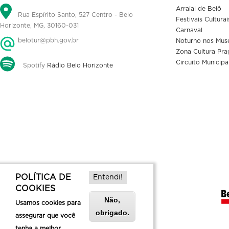
Arraial de Belô
Rua Espírito Santo, 527 Centro - Belo
Festivais Culturai
Horizonte, MG, 30160-031
Carnaval
belotur@pbh.gov.br
Noturno nos Mus
Zona Cultura Pra
Circuito Municipa
Spotify
Rádio Belo Horizonte
POLÍTICA DE
Entendi!
COOKIES
Não,
Usamos cookies para
obrigado.
assegurar que você
tenha a melhor