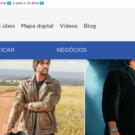
 chat
4
Ir para o VLibras
5
 úteis
Mapa digital
Vídeos
Blog
FICAR
NEGÓCIOS