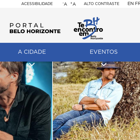
-
+
EN
F
ACESSIBILIDADE
ALTO CONTRASTE
A
A
PORTAL
BELO
HORIZONTE
A CIDADE
EVENTOS
ação
pal