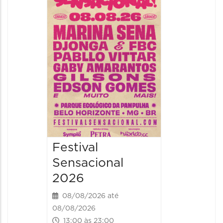
Show: 
Handel
08/08/20
08/08/202
19:00 às 
Festival
Sensacional
2026
08/08/2026 até
08/08/2026
13:00 às 23:00