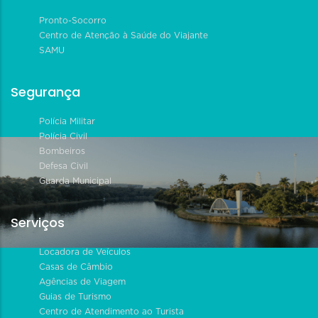
Pronto-Socorro
Centro de Atenção à Saúde do Viajante
SAMU
Segurança
Polícia Militar
Polícia Civil
Bombeiros
Defesa Civil
Guarda Municipal
Serviços
Locadora de Veículos
Casas de Câmbio
Agências de Viagem
Guias de Turismo
Centro de Atendimento ao Turista