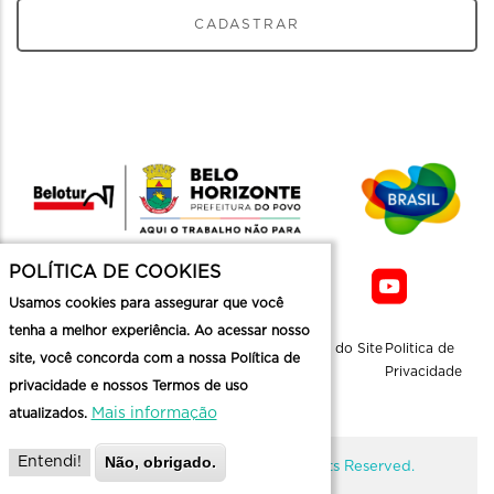
CADASTRAR
POLÍTICA DE COOKIES
Usamos cookies para assegurar que você
tenha a melhor experiência. Ao acessar nosso
Sobre a
Contato
Informaçoes
Mapa do Site
Politica de
site, você concorda com a nossa Política de
Belotur
Üteis
Privacidade
privacidade e nossos Termos de uso
Mais informação
atualizados.
Não, obrigado.
Entendi!
@ Copyright Belotur 2026. All Rights Reserved.