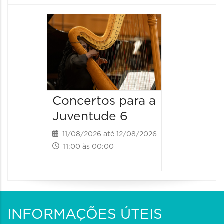
Espetá
Canta
12/08/20
12/08/2026
19:00 às 
Concertos para a
Juventude 6
11/08/2026 até 12/08/2026
11:00 às 00:00
INFORMAÇÕES ÚTEIS