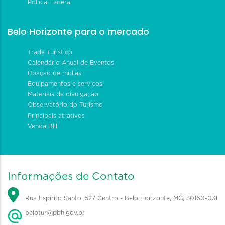
Polícia Federal
Belo Horizonte para o mercado
Trade Turístico
Calendário Anual de Eventos
Doação de mídias
Equipamentos e serviços
Materiais de divulgação
Observatório do Turismo
Principais atrativos
Venda BH
Informações de Contato
Rua Espírito Santo, 527 Centro - Belo Horizonte, MG, 30160-031
belotur@pbh.gov.br