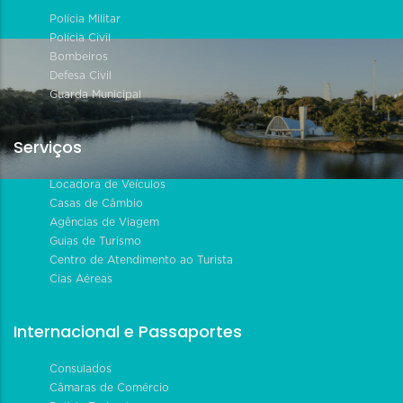
Polícia Militar
Polícia Civil
Bombeiros
Defesa Civil
Guarda Municipal
Serviços
Locadora de Veículos
Casas de Câmbio
Agências de Viagem
Guias de Turismo
Centro de Atendimento ao Turista
Cias Aéreas
Internacional e Passaportes
Consulados
Câmaras de Comércio