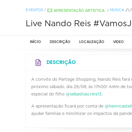
EVENTOS
/
MÚSICA
L
APRESENTAÇÃO ARTÍSTICA
/
Live Nando Reis #VamosJ
INÍCIO
DESCRIÇÃO
LOCALIZAÇÃO
VIDEO
DESCRIÇÃO
A convite do Partage Shopping, Nando Reis fará 
próximo sábado, dia 29/08, às 17h00! Além de to
especial do filho
@sebastiao.reis13
.
A apresentação ficará por conta de
@henricastell
ajudar famílias e minimizar os impactos da pand