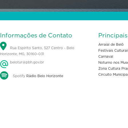
Informações de Contato
Principai
Arraial de Belô
Rua Espírito Santo, 527 Centro - Belo
Festivais Culturai
Horizonte, MG, 30160-031
Carnaval
belotur@pbh.gov.br
Noturno nos Mus
Zona Cultura Pra
Circuito Municipa
Spotify
Rádio Belo Horizonte