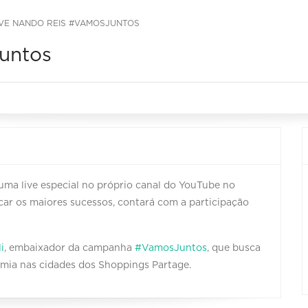
IVE NANDO REIS #VAMOSJUNTOS
untos
uma live especial no próprio canal do YouTube no
car os maiores sucessos, contará com a participação
i
, embaixador da campanha
#VamosJuntos
, que busca
emia nas cidades dos Shoppings Partage.