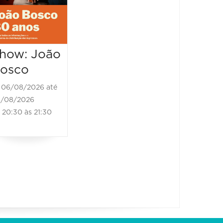
06/08/2026 até
06/08/2
07/08/2026
06/08/20
20:30 às 00:00
20:30 à
how: João
osco
06/08/2026 até
/08/2026
20:30 às 21:30