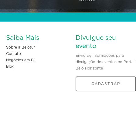
Saiba Mais
Divulgue seu
evento
Sobre a Belotur
Contato
Envio de informações para
Negócios em BH
divulgação de eventos no Portal
Blog
Belo Horizonte
CADASTRAR