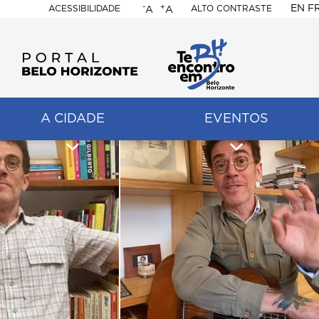
-
+
EN
F
ACESSIBILIDADE
ALTO CONTRASTE
A
A
PORTAL
BELO
HORIZONTE
A CIDADE
EVENTOS
ação
pal