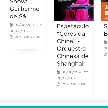
Show:
Guilherme
de Sá
Espetáculo
S
06/08/2026 até
06/08/2026
“Cores da
B
20:00 às 22:00
China” -
Orquestra
06
Chinesa de
Shanghai
06/08/2026 até
06/08/2026
20:00 às 20:10