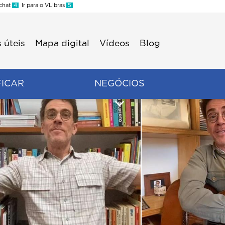
 chat
4
Ir para o VLibras
5
 úteis
Mapa digital
Vídeos
Blog
FICAR
NEGÓCIOS