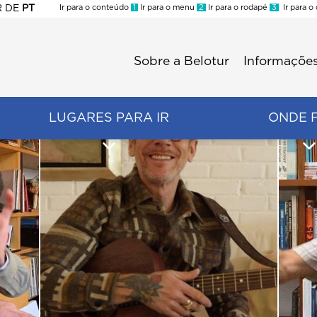
R
DE
PT
Ir para o conteúdo
1
Ir para o menu
2
Ir para o rodapé
3
Ir para o
ES
Sobre a Belotur
Informações
Menu
second
LUGARES PARA IR
ONDE 