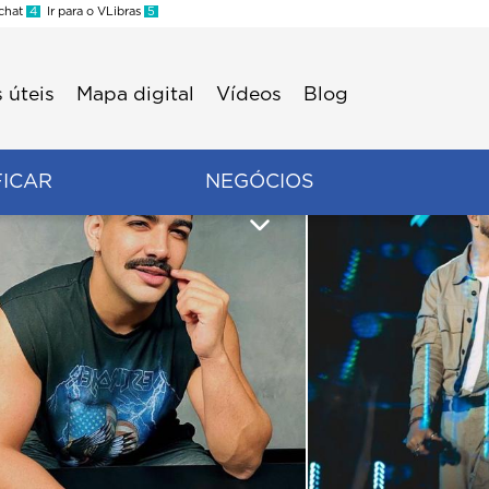
 chat
4
Ir para o VLibras
5
 úteis
Mapa digital
Vídeos
Blog
FICAR
NEGÓCIOS