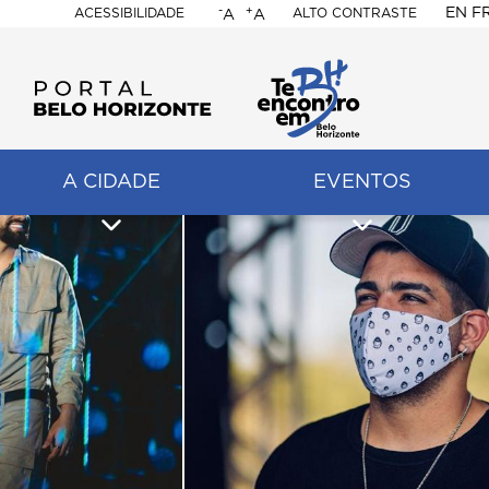
-
+
EN
F
ACESSIBILIDADE
ALTO CONTRASTE
A
A
PORTAL
BELO
HORIZONTE
A CIDADE
EVENTOS
ação
pal