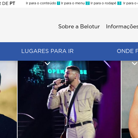
R
DE
PT
Ir para o conteúdo
1
Ir para o menu
2
Ir para o rodapé
3
Ir para o
ES
Sobre a Belotur
Informações
Menu
second
LUGARES PARA IR
ONDE 