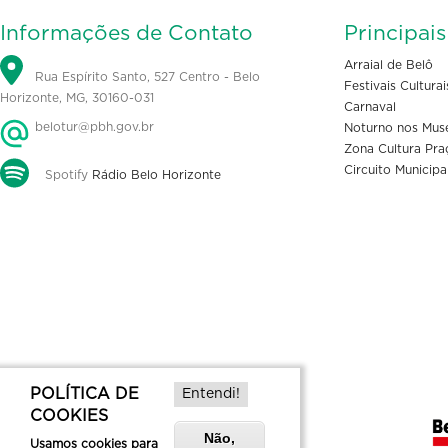
Informações de Contato
Principai
Arraial de Belô
Rua Espírito Santo, 527 Centro - Belo
Festivais Culturai
Horizonte, MG, 30160-031
Carnaval
belotur@pbh.gov.br
Noturno nos Mus
Zona Cultura Pra
Circuito Municipa
Spotify
Rádio Belo Horizonte
POLÍTICA DE
Entendi!
COOKIES
Não,
Usamos cookies para